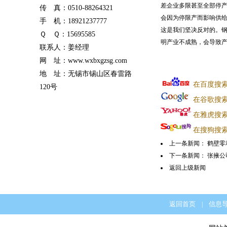
差企业多限甚至全部停
传 真：0510-88264321
会因为停限产而影响供
手 机：18921237777
这是我们坚决反对的。
Ｑ Ｑ：15695585
明产业不成熟，会导致
联系人：姜经理
网 址：www.wxbxgzsg.com
地 址：无锡市锡山区春雷路
在百度搜
120号
在谷歌搜
在雅虎搜
在搜狗搜
上一条新闻：
鹤壁零
下一条新闻：
张掖公司
返回上级新闻
返回首页
信息
|