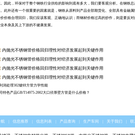
产。因此，环保对于整个钢铁行业供给的影响到底有多大，我们要客观分析。在钢铁总
给。此外还有一个很重要的因素就是，钢铁从原料到产品全部期货化、全部具有金融属
钢价价格合理回归，我们应该客观、正确地认识；而钢材价格过高的炒作，则是要反对
产业本身及其上下游的不健康发展。
索
内抛光不锈钢管价格回归理性对经济发展起到关键作用
索
内抛光不锈钢管价格回归理性对经济发展起到关键作用
索
内抛光不锈钢管价格回归理性对经济发展起到关键作用
索
内抛光不锈钢管价格回归理性对经济发展起到关键作用
利润处理302镀锌方管力学性能
特色产品GB/T14975-2002大口径厚壁方管是什么价格？
导航
信息推荐
信息列表
产品查询
生产车间
关于我们
联
|
|
|
|
|
|