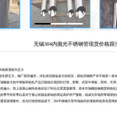
无锡304内抛光不锈钢管现货价格跟
价格跟涨较为乏力
下游支撑乏力，钢厂指导偏空，冷轧依旧面临各方的积压，因此武钢限产并不能牵一发
期涨幅较大的中厚板和热轧产品已陆续出现回吐行情，邯郸、武安中厚板，郑州、天津
然偏小。而上游唐山钢坯价格在近1700元位置震荡整理。资本市场螺纹钢期货和热
月的季节性旺季以及对于唐山世园会影响的周边高炉停产预期，或成为市场所寄期望的
通资源增量外，也与行情持续低迷下，304不锈钢方管市场操作的谨慎和低库存思维