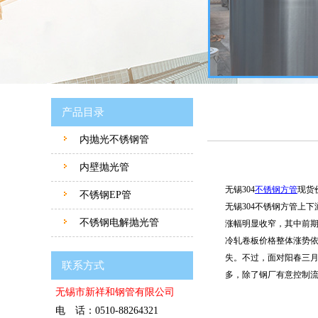
产品目录
内抛光不锈钢管
内壁抛光管
无锡304
不锈钢方管
现货
不锈钢EP管
无锡304不锈钢方管上
不锈钢电解抛光管
涨幅明显收窄，其中前
冷轧卷板价格整体涨势依
失。不过，面对阳春三
联系方式
多，除了钢厂有意控制流
无锡市新祥和钢管有限公司
电 话：0510-88264321